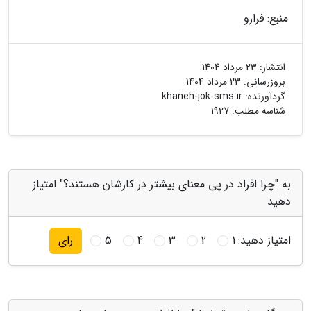
منبع: فرارو
انتشار:
23 مرداد 1404
بروزرسانی:
23 مرداد 1404
گردآورنده:
khaneh-jok-sms.ir
شناسه مطلب: 1927
به "چرا افراد در پی معنای بیشتر در کارشان هستند؟" امتیاز
دهید
امتیاز دهید:
1
2
3
4
5
رای