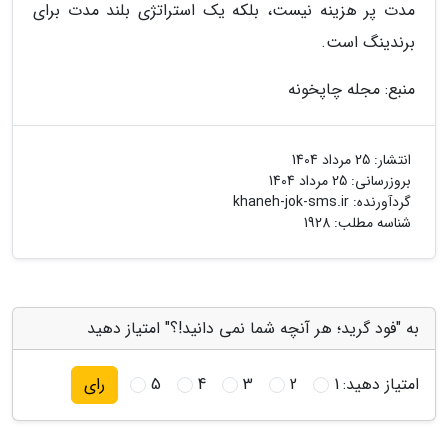
مدت پر هزینه نیست، بلکه یک استراتژی بلند مدت برای
برندینگ است.
منبع: مجله چاپخونه
انتشار:
25 مرداد 1404
بروزرسانی:
25 مرداد 1404
گردآورنده:
khaneh-jok-sms.ir
شناسه مطلب: 1928
به "فود گرید؛ هر آنچه شما نمی دانید!؟" امتیاز دهید
امتیاز دهید:
1
2
3
4
5
رای