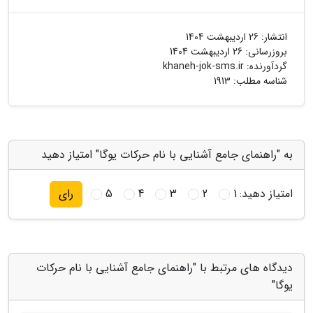
انتشار:
26 اردیبهشت 1404
بروزرسانی:
26 اردیبهشت 1404
گردآورنده:
khaneh-jok-sms.ir
شناسه مطلب: 1913
به "راهنمای جامع آشنایی با نام حرکات یوگا" امتیاز دهید
امتیاز دهید:
1
2
3
4
5
رای
دیدگاه های مرتبط با "راهنمای جامع آشنایی با نام حرکات
یوگا"