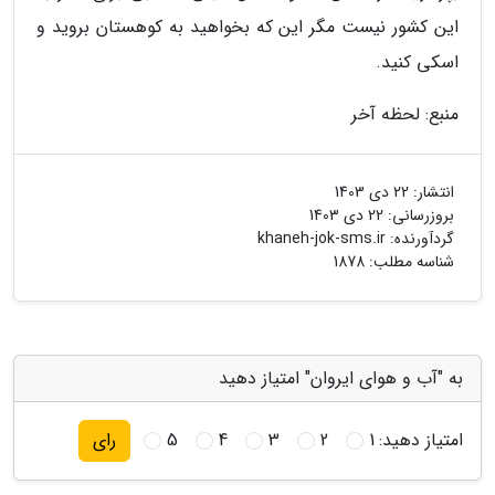
این کشور نیست مگر این که بخواهید به کوهستان بروید و
اسکی کنید.
منبع: لحظه آخر
انتشار:
22 دی 1403
بروزرسانی:
22 دی 1403
گردآورنده:
khaneh-jok-sms.ir
شناسه مطلب: 1878
به "آب و هوای ایروان" امتیاز دهید
امتیاز دهید:
1
2
3
4
5
رای