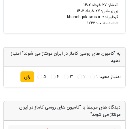
انتشار:
27 خرداد 1402
بروزرسانی:
27 خرداد 1402
گردآورنده:
khaneh-jok-sms.ir
شناسه مطلب: 1742
به "کامیون های روسی کاماز در ایران مونتاژ می شوند" امتیاز
دهید
امتیاز دهید:
1
2
3
4
5
رای
دیدگاه های مرتبط با "کامیون های روسی کاماز در ایران
مونتاژ می شوند"