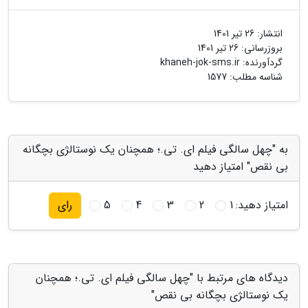
انتشار:
26 تیر 1401
بروزرسانی:
26 تیر 1401
گردآورنده:
khaneh-jok-sms.ir
شناسه مطلب: 1577
به "چهل سالگی فیلم ای. تی.؛ همچنان یک نوستالژی بچگانه
بی نقص" امتیاز دهید
امتیاز دهید:
1
2
3
4
5
رای
دیدگاه های مرتبط با "چهل سالگی فیلم ای. تی.؛ همچنان
یک نوستالژی بچگانه بی نقص"