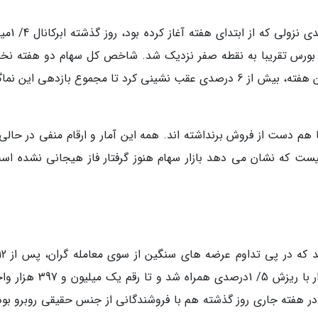
شاخص کل بورس اوراق بهادار تهران در ادامه 
یزی بورس تقریبا به نقطه صفر نزدیک شد. شاخص کل سهام دو هفته ن
پاییز را مثبت به انتها رسانده بود، اما در مجموع این هفته، بیش از 6 درصدی عقب نشینی کرد تا مجموع بازدهی این 
 دست از فروش برنداشته اند. همه این آمار و ارقام منفی در حالی 
یست که نشان می دهد بازار سهام هنوز گرفتار فاز هیجانی نشده اس
نوسان در کانال 4/ 1میلیون واحدی نماگر اصلی بازار با ریزش 5/ 1درصدی همراه 
در هفته جاری روز گذشته هم با فروشندگانی از جنس حقیقی روبرو بود؛