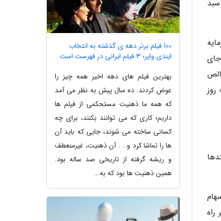
د به سبد
ایه
100 فیلم برتر دهه ی گذشته به انتخاب
ایندی وایر؛ 3 فیلم ایرانی در فهرست است
جای
ند. خالص
بهترین فیلم های دهه اخیر همه چیز را
الیت روز
عوض کردند. ده سال پیش به نظر می آمد
که همه ما ذهنیت مستحکمی از فیلم ها
داریم؛ کاری که می توانند بکنند، برای چه
کسانی ساخته می شوند، جایی که باید آن
ها را تماشا کرد و… . آن ذهنیت، غیرمنعطف
دادوستدها
و ریشه گرفته از تاریخی صد ساله بود.
همین ذهنیت ها بود که به...
هام
راه