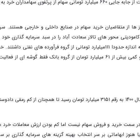
طوری که خالص تغییر مالکیت صنایع بورسی حکایت از جابه جایی 660 میلیارد تومانی سهام از پرتفوی سهامداران خر
وز ها از متقاضیان خرید سهام در صنایع داخلی و خارجی هستند. سرم
کامودیتی محور های تالار سعادت آباد را در سبد سرمایه گذاری خود 
می دهند. این معامله گران دیروز خالص خریدی به اندازه حدودا 111میلیارد تومانی از گروه فرآورده های نفتی داشت
خرید 80 میلیارد تومانی از صنعت فلزات اساسی و کمی بیش از 61 میلیارد تومان از گروه بانک فقط گوشه ای از فع
ارزش معاملات خرد بورس تهران نیز در 21 مهر ماه سال 1400 به رقم 3151 میلیارد تومان رسید تا همچنان از کم رمقی 
در سمت خرید و فروش سهام نیست اما کم بودن ارزش معاملات خرد س
هنوز ابهاماتی بر سر انتخاب بهینه گزینه های سرمایه گذاری بر سر 