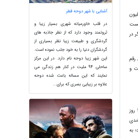
آشنایی با شهر دوحه قطر
فرایندی نزولی که از ابتدای هفته آغاز کرده بود، روز گذشته ابرکانال 4/ 1میلیون
در قلب خاورمیانه شهری بسیار زیبا و
خست
ثروتمند وجود دارد که از نظر جاذبه های
نماگر در
گردشگری و طبیعت زیبا نظر بسیاری از
گردشگران دنیا را به خود جلب نموده است.
این شهر زیبا دوحه نام دارد. در این مرکز
رقم
ساحلی 94 ملیت در کنار هم زندگی می
ت و
نمایند که این مساله باعث شده دوحه
علاوه بر زیبایی بصری که برای...
معاملات آخرین روزکاری هفته در حالی پیگیری شد که در پی تداوم عرضه های سنگین از سوی معامله گران، پس از 12 روز
شد و تا رقم یک میلیون و 397 هزار واحدی
 به