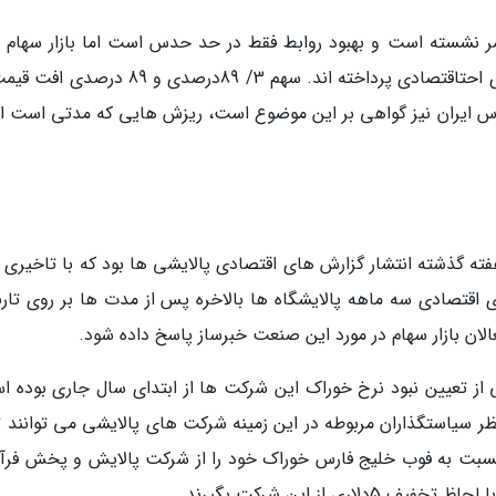
مر نشسته است و بهبود روابط فقط در حد حدس است اما بازار سهام و 
همانند سنت همیشگی به پیشخور کردن رویدادهای احتاقتصادی پرداخته اند. سهم 3/ 89درصدی و 
ورس ایران نیز گواهی بر این موضوع است، ریزش هایی که مدتی است اد
ته گذشته انتشار گزارش های اقتصادی پالایشی ها بود که با تاخیری ق
قتصادی سه ماهه پالایشگاه ها بالاخره پس از مدت ها بر روی تارن
لان بازار سهام در مورد این صنعت خبرساز پاسخ داده شود.
ی از تعیین نبود نرخ خوراک این شرکت ها از ابتدای سال جاری بوده ا
ظر سیاستگذاران مربوطه در این زمینه شرکت های پالایشی می توانند تا
 گذشته با 5 درصد تخفیف نسبت به فوب خلیج فارس خوراک خود را از شرکت پالایش و پخش فر
ی از این شرکت بگیرند.