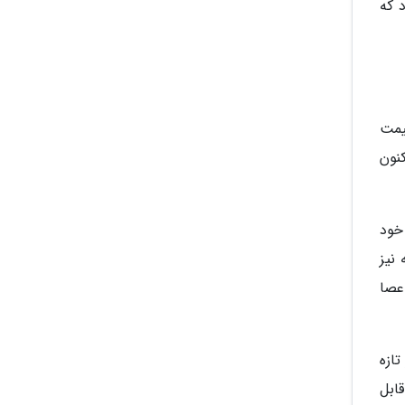
 که
قیمت
نون
خود
نیز
عصا
ازه
ابل