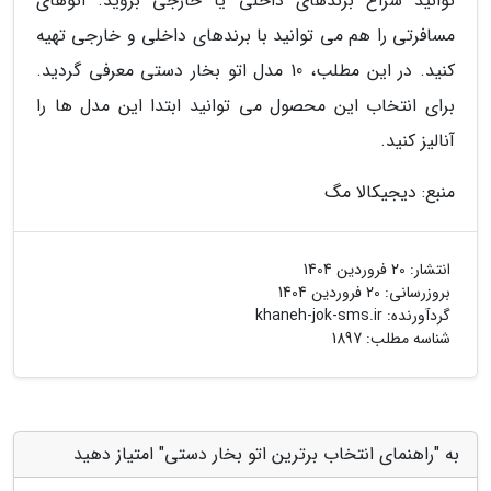
توانید سراغ برندهای داخلی یا خارجی بروید. اتوهای
مسافرتی را هم می توانید با برندهای داخلی و خارجی تهیه
کنید. در این مطلب، 10 مدل اتو بخار دستی معرفی گردید.
برای انتخاب این محصول می توانید ابتدا این مدل ها را
آنالیز کنید.
منبع: دیجیکالا مگ
انتشار:
20 فروردین 1404
بروزرسانی:
20 فروردین 1404
گردآورنده:
khaneh-jok-sms.ir
شناسه مطلب: 1897
به "راهنمای انتخاب برترین اتو بخار دستی" امتیاز دهید