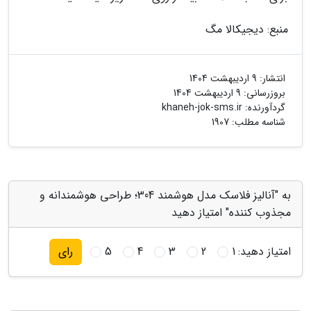
منبع: دیجیکالا مگ
انتشار:
9 اردیبهشت 1404
بروزرسانی:
9 اردیبهشت 1404
گردآورنده:
khaneh-jok-sms.ir
شناسه مطلب: 1907
به "آنالیز فلاسک مدل هوشمند 304؛ طراحی هوشمندانه و
مجذوب کننده" امتیاز دهید
امتیاز دهید:
1
2
3
4
5
رای