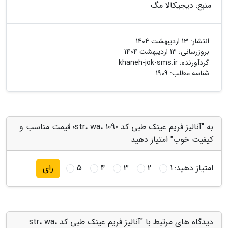
منبع: دیجیکالا مگ
انتشار:
13 اردیبهشت 1404
بروزرسانی:
13 اردیبهشت 1404
گردآورنده:
khaneh-jok-sms.ir
شناسه مطلب: 1909
به "آنالیز فریم عینک طبی کد str، wa، 1090؛ قیمت مناسب و
کیفیت خوب" امتیاز دهید
امتیاز دهید:
1
2
3
4
5
رای
دیدگاه های مرتبط با "آنالیز فریم عینک طبی کد str، wa،